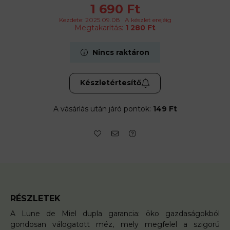
1 690
Ft
Textúra: folyékony méz
Kezdete: 2025.09.08
A készlet erejéig
Megtakarítás
1 280 Ft
Íz: enyhe
Kiszerelés: üvegben
Nincs raktáron
Súly: 375 g
Készletértesítő
A vásárlás után járó pontok:
149 Ft
RÉSZLETEK
A Lune de Miel dupla garancia: öko gazdaságokból
gondosan válogatott méz, mely megfelel a szigorú