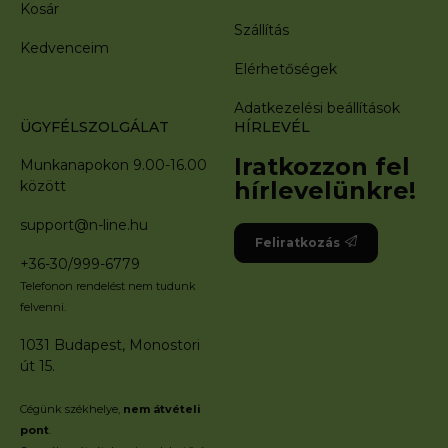
Kosár
Szállítás
Kedvenceim
Elérhetőségek
Adatkezelési beállítások
ÜGYFÉLSZOLGÁLAT
HÍRLEVÉL
Iratkozzon fel
Munkanapokon 9.00-16.00
hírlevelünkre!
között
support@n-line.hu
Feliratkozás
+36-30/999-6779
Telefonon rendelést nem tudunk
felvenni.
1031 Budapest, Monostori
út 15.
Cégünk székhelye,
nem átvételi
pont
.