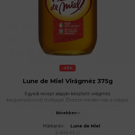
43
Lune de Miel Virágméz 375g
Egyedi recept alapján készített virágméz
kiegyensúlyozott ízvilággal. Élvezze minden nap a virágos
és finoman fás jegyeit. Cseppmentes adagolójának
köszönhetően könnyen adagolható, így praktikus a
mindennapi használat során. Tökéletes kísérője a forró
italoknak, a lágy joghurtnak vagy az egyedi
Márkanév:
Lune de Miel
desszerteknek.
2 970
Ft