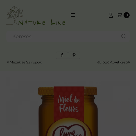
0
Kosá
Mézek és Szirupok
Előző
Következő