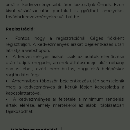
árnál is kedvezményesebb áron biztosítjuk Önnek. Ezen
kívül vásárlásai után pontokat is gyűjthet, amelyeket
további kedvezményekre válthat be.
Regisztráció:
Fontos, hogy a
regisztráció
nál Céges fiókként
regisztráljon. A kedvezményes árakat bejelentkezés után
láthatja a webshopon.
A kedvezményes árakat csak az adatok ellenőrzése
után tudjuk megadni, aminek átfutási ideje akár néhány
nap is lehet, ezért nem biztos, hogy első belépéskor
rögtön látni fogja.
Amennyiben többszöri bejelentkezés után sem jelenik
meg a kedvezményes ár, kérjük lépjen kapcsolatba a
kapcsolattartóval.
A kedvezményes ár feltétele a minimum rendelési
érték elérése, amely mértékéről az alábbi táblázatban
tájékozódhat:
Mininimum rendelési