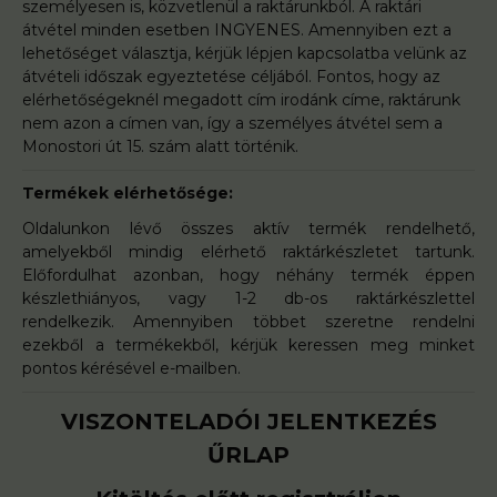
személyesen is, közvetlenül a raktárunkból. A raktári
átvétel minden esetben INGYENES. Amennyiben ezt a
lehetőséget választja, kérjük lépjen kapcsolatba velünk az
átvételi időszak egyeztetése céljából. Fontos, hogy az
elérhetőségeknél megadott cím irodánk címe, raktárunk
nem azon a címen van, így a személyes átvétel sem a
Monostori út 15. szám alatt történik.
Termékek elérhetősége:
Oldalunkon lévő összes aktív termék rendelhető,
amelyekből mindig elérhető raktárkészletet tartunk.
Előfordulhat azonban, hogy néhány termék éppen
készlethiányos, vagy 1-2 db-os raktárkészlettel
rendelkezik.
Amennyiben többet szeretne rendelni
ezekből a termékekből, kérjük keressen meg minket
pontos kérésével e-mailben.
VISZONTELADÓI JELENTKEZÉS
ŰRLAP