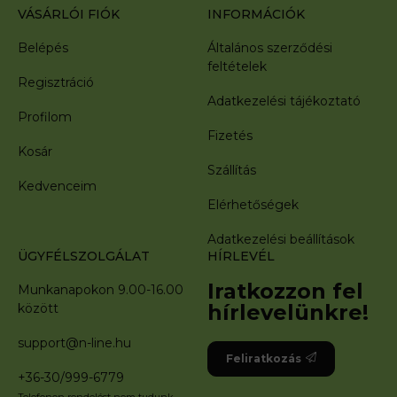
VÁSÁRLÓI FIÓK
INFORMÁCIÓK
Belépés
Általános szerződési
feltételek
Regisztráció
Adatkezelési tájékoztató
Profilom
Fizetés
Kosár
Szállítás
Kedvenceim
Elérhetőségek
Adatkezelési beállítások
ÜGYFÉLSZOLGÁLAT
HÍRLEVÉL
Iratkozzon fel
Munkanapokon 9.00-16.00
hírlevelünkre!
között
support@n-line.hu
Feliratkozás
+36-30/999-6779