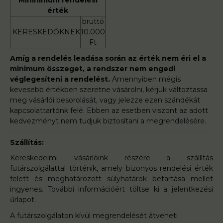
érték
bruttó
KERESKEDŐKNEK
10.000
Ft
Amíg a rendelés leadása során az érték nem éri el a
minimum összeget, a rendszer nem engedi
véglegesíteni a rendelést.
Amennyiben mégis
kevesebb értékben szeretne vásárolni, kérjük változtassa
meg vásárlói besorolását, vagy jelezze ezen szándékát
kapcsolattartónk felé. Ebben az esetben viszont az adott
kedvezményt nem tudjuk biztosítani a megrendelésére.
Szállítás:
Kereskedelmi vásárlóink részére a szállítás
futárszolgálattal történik, amely bizonyos rendelési érték
felett és meghatározott súlyhatárok betartása mellet
ingyenes. További információért töltse ki a jelentkezési
űrlapot.
A futárszolgálaton kívül megrendelését átveheti